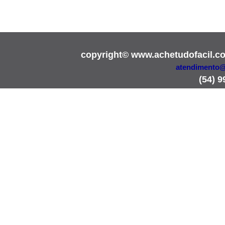
copyright© www.achetudofacil.c
atendimento@
(54) 