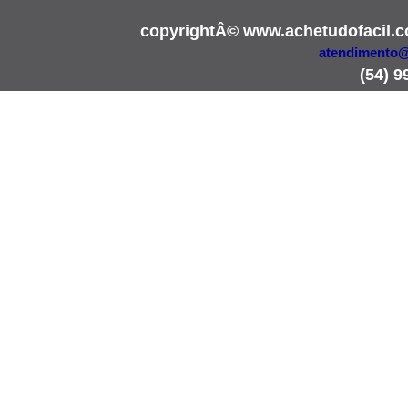
copyrightÂ© www.achetudofacil.
atendimento@
(54) 