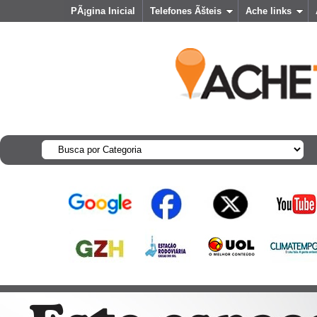
PÃ¡gina Inicial
Telefones Ãšteis
Ache links