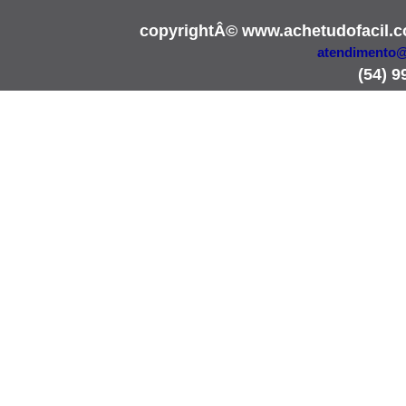
copyrightÂ© www.achetudofacil.
atendimento@
(54) 