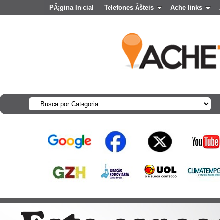
PÃ¡gina Inicial
Telefones Ãšteis
Ache links