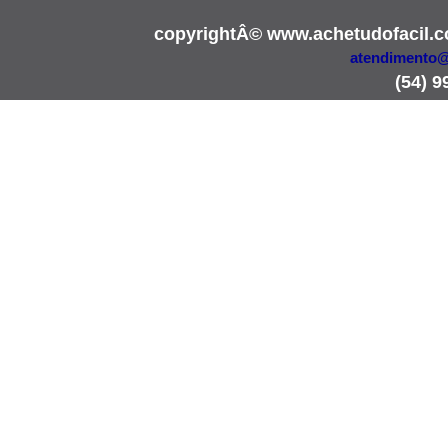
copyrightÂ© www.achetudofacil.
atendimento@
(54) 