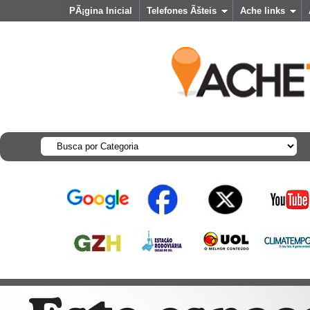
PÃ¡gina Inicial
Telefones Ãšteis
Ache links